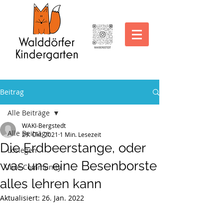
Beitrag
Alle Beiträge
WAKI-Bergstedt
Alle Beiträge
29. Okt. 2021
1 Min. Lesezeit
Die Erdbeerstange, oder
Loslegen
was uns eine Besenborste
Ihre Community
alles lehren kann
Aktualisiert:
26. Jan. 2022